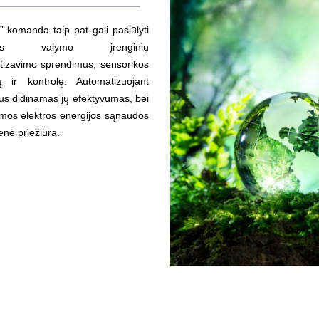
”
komanda taip pat gali pasiūlyti
ens valymo įrenginių
tizavimo sprendimus, sensorikos
ą ir kontrolę. Automatizuojant
ius didinamas jų efektyvumas, bei
mos elektros energijos sąnaudos
enė priežiūra.