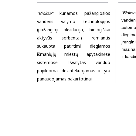
“Bioksa”
kuriamos pažangiosios
“Bioksa
vand
vandens valymo technologijos
automa
(pažangioji oksidacija, biologiškai
diegim
aktyvūs sorbentai) remiantis
įrengin
sukaupta patirtimi diegiamos
mažina
išmaniųjų miestų apytakinėse
ir kasdi
sistemose. Išvalytas vanduo
papildomai dezinfekuojamas ir yra
panaudojamas pakartotinai.