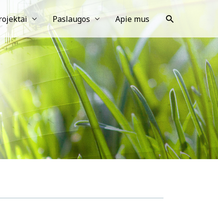
rojektai
Paslaugos
Apie mus