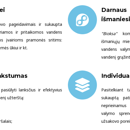
ei
Darnau
išmanies
kovo pageidavimais ir sukaupta
riamos ir pritaikomos vandens
"Bioksa"
koman
os įvairioms pramonės sritims:
išmaniųjų mie
ės ūkiui ir kt.
vandens valym
vandenį grąžint
ankstumas
Individua
asiūlyti lanksčius ir efektyvius
Pasitelkiant 
enį užterštą:
sukauptą pat
neprieinamus
valymo sprend
ršalais;
užsakovo porei