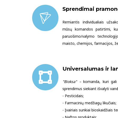
Sprendimai pramon
Remiantis individualiais užsa
mūsų komandos patirtimi, ku
paruošimo/valymo technologij
maisto, chemijos, farmacijos, žem
Universalumas ir l
"Bioksa" –
komanda, kuri gali p
sprendimus siekiant išvalyti vand
- Pesticidais;
- Farmacinių medžiagų likučiais;
- Įvairiais sunkiai bioskaidžiais te
- Naftos produktais;