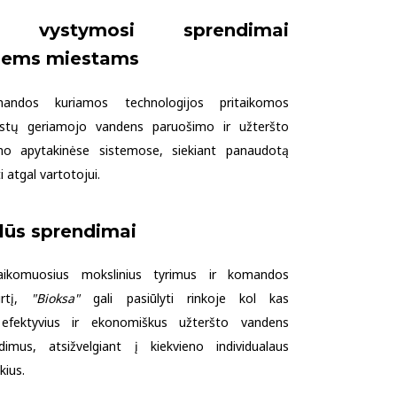
s vystymosi sprendimai
iems miestams
dos kuriamos technologijos pritaikomos
stų geriamojo vandens paruošimo ir užteršto
o apytakinėse sistemose, siekiant panaudotą
i atgal vartotojui.
lūs sprendimai
taikomuosius mokslinius tyrimus ir komandos
irtį,
"Bioksa"
gali pasiūlyti rinkoje kol kas
 efektyvius ir ekonomiškus užteršto vandens
imus, atsižvelgiant į kiekvieno individualaus
kius.