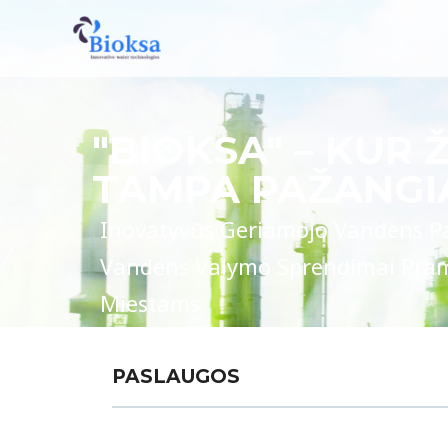
"BIOKSA" –
KUR Ž
TAMPA PAŽANGIA
Inovatyvūs Geriamojo Vandens Pa
Vandens Valymo Sprendimai Pram
Miestams
PASLAUGOS